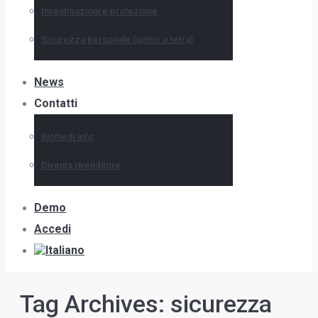
Investigazioni e protezione
Sicurezza personale (uomo a terra)
News
Contatti
Richiedi info
Diventa rivenditore
Demo
Accedi
Tag Archives:
sicurezza