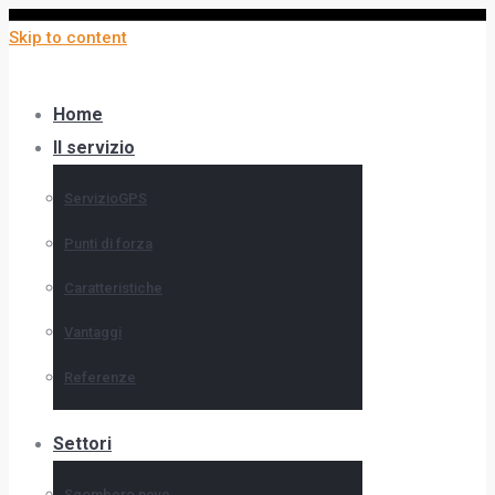
Skip to content
Home
Il servizio
ServizioGPS
Punti di forza
Caratteristiche
Vantaggi
Referenze
Settori
Sgombero neve