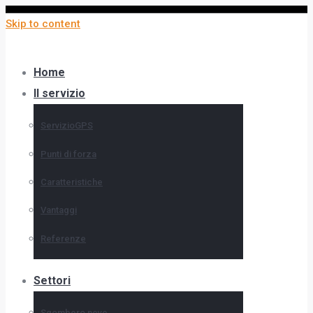
Skip to content
Home
Il servizio
ServizioGPS
Punti di forza
Caratteristiche
Vantaggi
Referenze
Settori
Sgombero neve