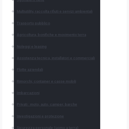
Multiutility, raccolta rifiuti e servizi ambientali
Trasporto pubblico
Agricoltura, bonifiche e movimento terra
Noleggi e leasing
Assistenza tecnica, installatori e commerciali
Flotte aziendali
Rimorchi, container e casse mobili
Imbarcazioni
Privati : moto, auto, camper, barche
Investigazioni e protezione
Sicurezza personale (uomo a terra)