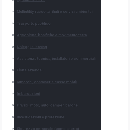
Multiutility, raccolta rifiuti e servizi ambientali
Trasporto pubblico
Agricoltura, bonifiche e movimento terra
Noleggi e leasing
Assistenza tecnica, installatori e commerciali
Flotte aziendali
Rimorchi, container e casse mobili
Imbarcazioni
Privati : moto, auto, camper, barche
Investigazioni e protezione
Sicurezza personale (uomo a terra)