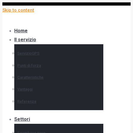
Skip to content
Home
Il servizio
ServizioGPS
Punti di forza
Caratteristiche
Vantaggi
Referenze
Settori
Sgombero neve