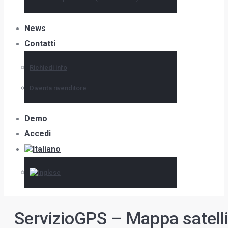
News
Contatti
Richiedi info
Diventa rivenditore
Demo
Accedi
ServizioGPS – Mappa satellit