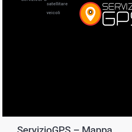
satellitare
veicoli
ServizioGPS – Mappa