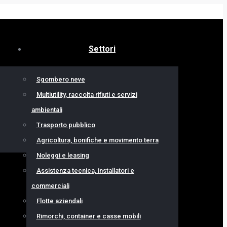
Settori
Sgombero neve
Multiutility, raccolta rifiuti e servizi
ambientali
Trasporto pubblico
Agricoltura, bonifiche e movimento terra
Noleggi e leasing
Assistenza tecnica, installatori e
commerciali
Flotte aziendali
Rimorchi, container e casse mobili