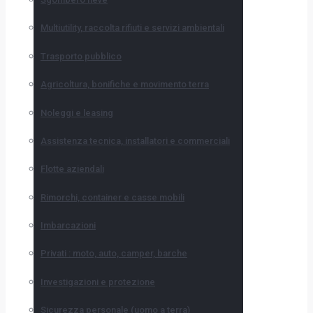
Multiutility, raccolta rifiuti e servizi ambientali
Trasporto pubblico
Agricoltura, bonifiche e movimento terra
Noleggi e leasing
Assistenza tecnica, installatori e commerciali
Flotte aziendali
Rimorchi, container e casse mobili
Imbarcazioni
Privati : moto, auto, camper, barche
Investigazioni e protezione
Sicurezza personale (uomo a terra)