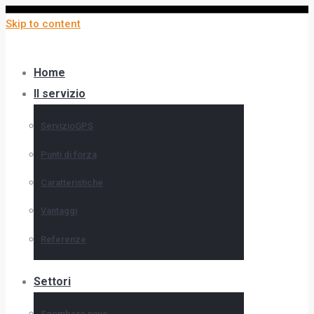
Skip to content
Home
Il servizio
ServizioGPS
Punti di forza
Caratteristiche
Vantaggi
Referenze
Settori
Sgombero neve