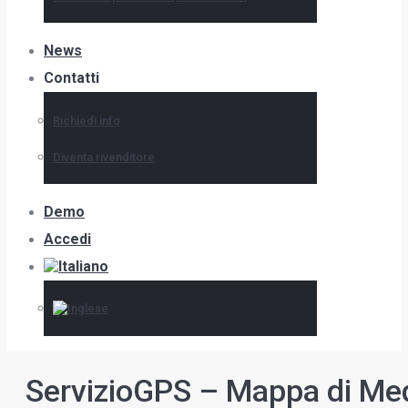
News
Contatti
Richiedi info
Diventa rivenditore
Demo
Accedi
ServizioGPS – Mappa di M