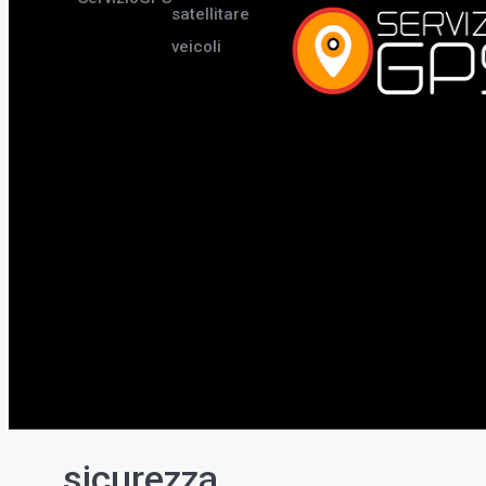
satellitare
veicoli
sicurezza