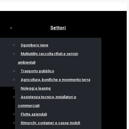
Settori
Sgombero neve
Multiutility, raccolta rifiuti e servizi
ambientali
Trasporto pubblico
Agricoltura, bonifiche e movimento terra
Noleggi e leasing
Assistenza tecnica, installatori e
commerciali
Flotte aziendali
Rimorchi, container e casse mobili