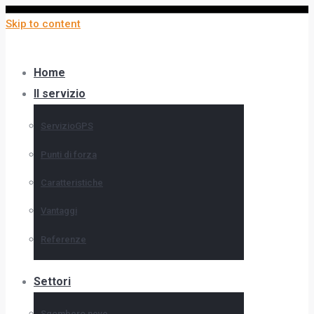
Skip to content
Home
Il servizio
ServizioGPS
Punti di forza
Caratteristiche
Vantaggi
Referenze
Settori
Sgombero neve