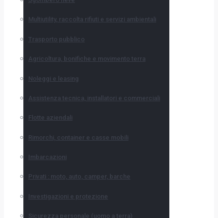
Multiutility, raccolta rifiuti e servizi ambientali
Trasporto pubblico
Agricoltura, bonifiche e movimento terra
Noleggi e leasing
Assistenza tecnica, installatori e commerciali
Flotte aziendali
Rimorchi, container e casse mobili
Imbarcazioni
Privati : moto, auto, camper, barche
Investigazioni e protezione
Sicurezza personale (uomo a terra)