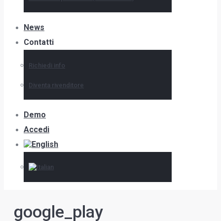
News
Contatti
Richiedi info
Diventa rivenditore
Demo
Accedi
google_play