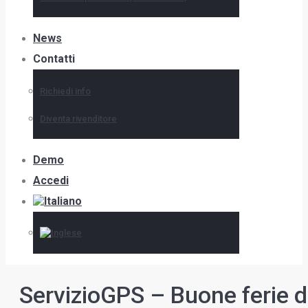
News
Contatti
Richiedi info
Diventa rivenditore
Demo
Accedi
ServizioGPS – Buone ferie 