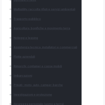
Multiutility, raccolta rifiuti e servizi ambientali
Trasporto pubblico
Agricoltura, bonifiche e movimento terra
Noleggi e leasing
Assistenza tecnica, installatori e commerciali
Flotte aziendali
Rimorchi, container e casse mobili
Imbarcazioni
Privati : moto, auto, camper, barche
Investigazioni e protezione
Sicurezza personale (uomo a terra)