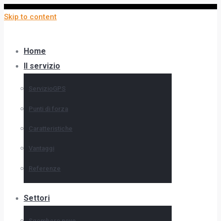
Skip to content
Home
Il servizio
ServizioGPS
Punti di forza
Caratteristiche
Vantaggi
Referenze
Settori
Sgombero neve