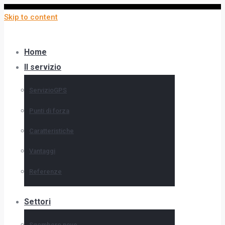
Skip to content
Home
Il servizio
ServizioGPS
Punti di forza
Caratteristiche
Vantaggi
Referenze
Settori
Sgombero neve