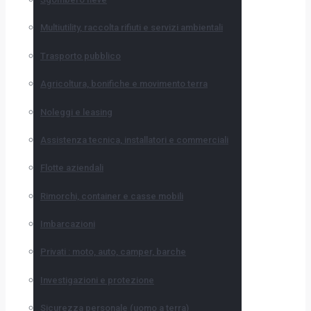
Multiutility, raccolta rifiuti e servizi ambientali
Trasporto pubblico
Agricoltura, bonifiche e movimento terra
Noleggi e leasing
Assistenza tecnica, installatori e commerciali
Flotte aziendali
Rimorchi, container e casse mobili
Imbarcazioni
Privati : moto, auto, camper, barche
Investigazioni e protezione
Sicurezza personale (uomo a terra)