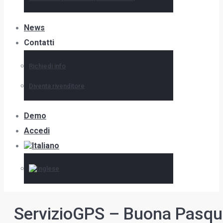
News
Contatti
Richiedi info
Diventa rivenditore
Demo
Accedi
ServizioGPS – Buona Pasq