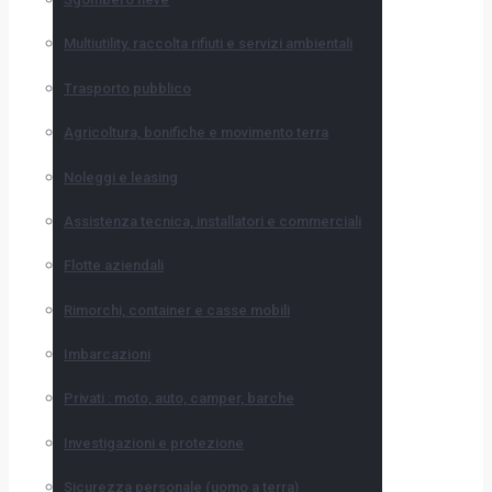
Multiutility, raccolta rifiuti e servizi ambientali
Trasporto pubblico
Agricoltura, bonifiche e movimento terra
Noleggi e leasing
Assistenza tecnica, installatori e commerciali
Flotte aziendali
Rimorchi, container e casse mobili
Imbarcazioni
Privati : moto, auto, camper, barche
Investigazioni e protezione
Sicurezza personale (uomo a terra)