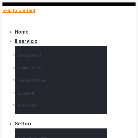
Skip to content
Home
Il servizio
ServizioGPS
Punti di forza
Caratteristiche
Vantaggi
Referenze
Settori
Sgombero neve