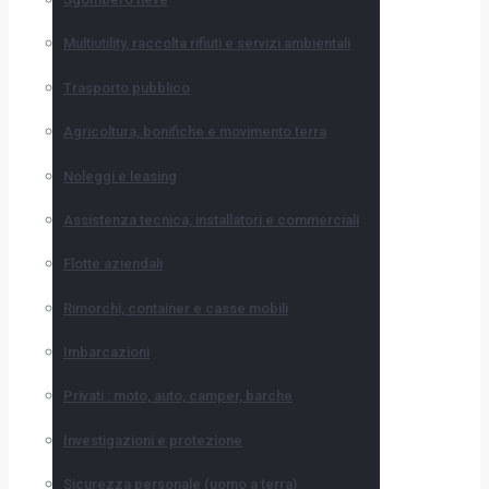
Multiutility, raccolta rifiuti e servizi ambientali
Trasporto pubblico
Agricoltura, bonifiche e movimento terra
Noleggi e leasing
Assistenza tecnica, installatori e commerciali
Flotte aziendali
Rimorchi, container e casse mobili
Imbarcazioni
Privati : moto, auto, camper, barche
Investigazioni e protezione
Sicurezza personale (uomo a terra)