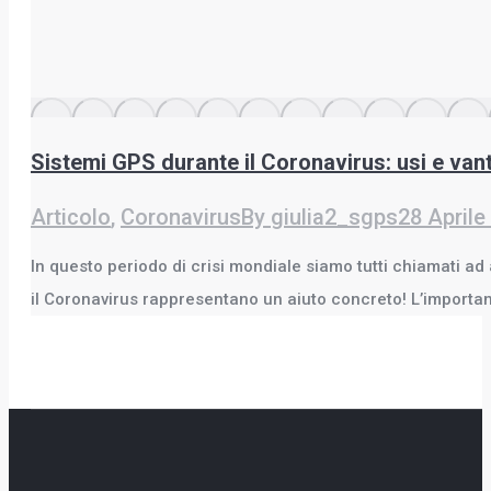
Sistemi GPS durante il Coronavirus: usi e van
Articolo
,
Coronavirus
By
giulia2_sgps
28 Aprile
In questo periodo di crisi mondiale siamo tutti chiamati ad
il Coronavirus rappresentano un aiuto concreto! L’importan