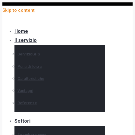
Skip to content
Home
Il servizio
ServizioGPS
Punti di forza
Caratteristiche
Vantaggi
Referenze
Settori
Sgombero neve